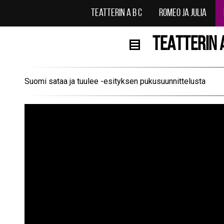
Teatterin A B C
Romeo ja Julia
TEATTERIN 
Suomi sataa ja tuulee -esityksen pukusuunnittelusta