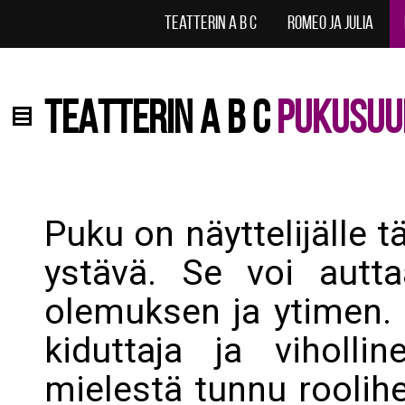
Teatterin A B C
Romeo ja Julia
TEATTERIN A B C
PUKUSUU
Puku on näyttelijälle tä
ystävä. Se voi autt
olemuksen ja ytimen. 
kiduttaja ja viholli
mielestä tunnu roolihen