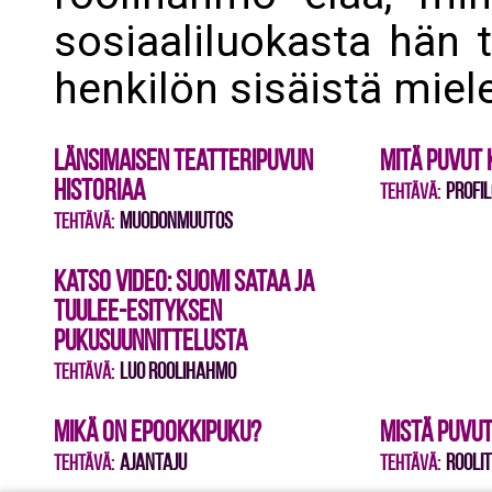
sosiaaliluokasta hän 
henkilön sisäistä miele
Länsimaisen teatteripuvun
Mitä puvut
historiaa
Profil
Tehtävä:
muodonmuutos
Tehtävä:
Katso video: Suomi sataa ja
tuulee-esityksen
pukusuunnittelusta
Luo roolihahmo
Tehtävä:
Mikä on epookkipuku?
Mistä puvu
Ajantaju
Rooli
Tehtävä:
Tehtävä: