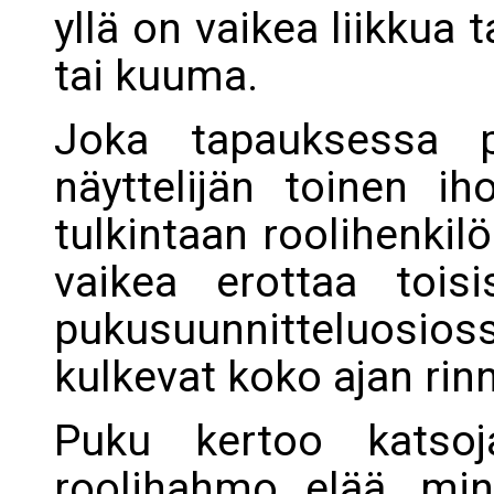
yllä on vaikea liikkua 
tai kuuma.
Joka tapauksessa 
näyttelijän toinen ih
tulkintaan roolihenkilö
vaikea erottaa tois
pukusuunnitteluosiossa
kulkevat koko ajan rin
Puku kertoo katsoj
roolihahmo elää, mi