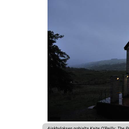
Aiskhyloksen pohjalta Kaite O’Reilly: The 