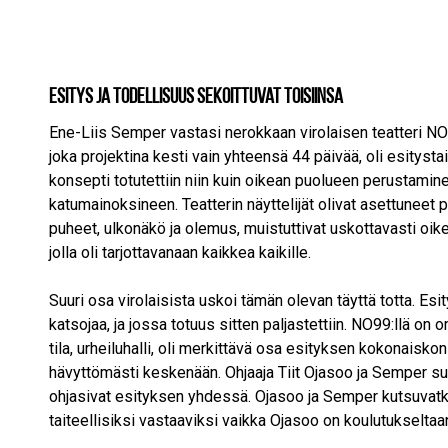
Esitys ja todellisuus sekoittuvat toisiinsa
Ene-Liis Semper vastasi nerokkaan virolaisen teatteri NO
joka projektina kesti vain yhteensä 44 päivää, oli esitystait
konsepti totutettiin niin kuin oikean puolueen perustamin
katumainoksineen. Teatterin näyttelijät olivat asettuneet 
puheet, ulkonäkö ja olemus, muistuttivat uskottavasti oik
jolla oli tarjottavanaan kaikkea kaikille.
Suuri osa virolaisista uskoi tämän olevan täyttä totta. Esi
katsojaa, ja jossa totuus sitten paljastettiin. NO99:llä o
tila, urheiluhalli, oli merkittävä osa esityksen kokonaiskon
hävyttömästi keskenään. Ohjaaja Tiit Ojasoo ja Semper su
ohjasivat esityksen yhdessä. Ojasoo ja Semper kutsuvatki
taiteellisiksi vastaaviksi vaikka Ojasoo on koulutukseltaa