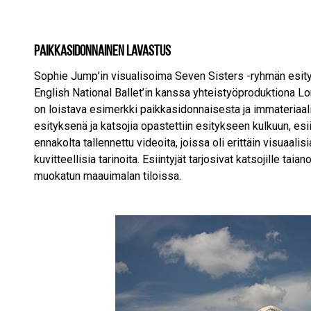
Paikkasidonnainen lavastus
Sophie Jump’in visualisoima Seven Sisters -ryhmän esitys 
English National Ballet’in kanssa yhteistyöproduktiona L
on loistava esimerkki paikkasidonnaisesta ja immateriaali
esityksenä ja katsojia opastettiin esitykseen kulkuun, esiin
ennakolta tallennettu videoita, joissa oli erittäin visuaa
kuvitteellisia tarinoita. Esiintyjät tarjosivat katsojille t
muokatun maauimalan tiloissa.