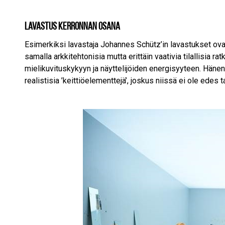
Lavastus kerronnan osana
Esimerkiksi lavastaja Johannes Schütz’in lavastukset ovat pi
samalla arkkitehtonisia mutta erittäin vaativia tilallisia ra
mielikuvituskykyyn ja näyttelijöiden energisyyteen. Hänen 
realistisia ’keittiöelementtejä’, joskus niissä ei ole edes