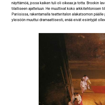
näyttämöä, jossa kaiken tuli oli oikeaa ja totta. Brookin la
tilalliseen ajatteluun. He muuttivat koko arkkitehtonisen 
Pariisissa, rakentamalla teatteritalon alakatsomon päälle
yleisöön muuttui dramaattisesti, enää eivät esiintyjät oll