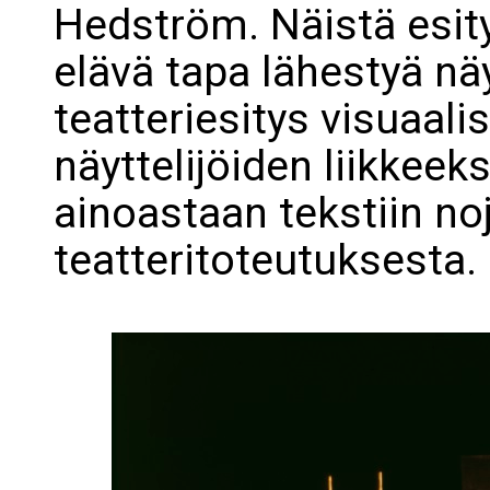
Hedström. Näistä esity
elävä tapa lähestyä näy
teatteriesitys visuaali
näyttelijöiden liikkeeksi
ainoastaan tekstiin no
teatteritoteutuksesta.