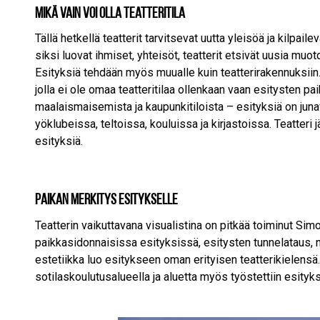
Mikä vain voi olla teatteritila
Tällä hetkellä teatterit tarvitsevat uutta yleisöä ja kilpai
siksi luovat ihmiset, yhteisöt, teatterit etsivät uusia muoto
Esityksiä tehdään myös muualle kuin teatterirakennuksiin.
jolla ei ole omaa teatteritilaa ollenkaan vaan esitysten p
maalaismaisemista ja kaupunkitiloista – esityksiä on junava
yöklubeissa, teltoissa, kouluissa ja kirjastoissa. Teatteri
esityksiä.
Paikan merkitys esitykselle
Teatterin vaikuttavana visualistina on pitkää toiminut Sim
paikkasidonnaisissa esityksissä, esitysten tunnelataus, n
estetiikka luo esitykseen oman erityisen teatterikielens
sotilaskoulutusalueella ja aluetta myös työstettiin esityks