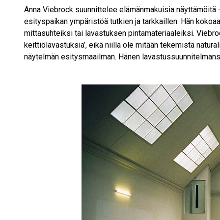
Anna Viebrock suunnittelee elämänmakuisia näyttämöitä – 
esityspaikan ympäristöä tutkien ja tarkkaillen. Hän kokoaa,
mittasuhteiksi tai lavastuksen pintamateriaaleiksi. Viebro
keittiölavastuksia’, eikä niillä ole mitään tekemistä natu
näytelmän esitysmaailman. Hänen lavastussuunnitelmansa t