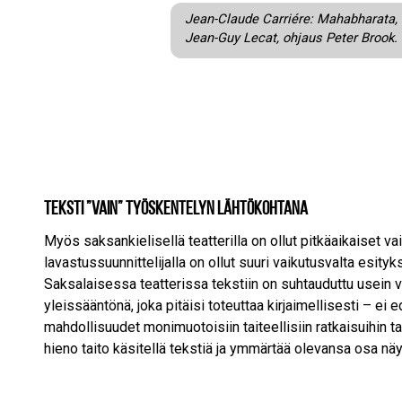
Jean-Claude Carriére: Mahabharata,
Jean-Guy Lecat, ohjaus Peter Brook. 
Teksti ”vain” työskentelyn lähtökohtana
Myös saksankielisellä teatterilla on ollut pitkäaikaiset v
lavastussuunnittelijalla on ollut suuri vaikutusvalta esity
Saksalaisessa teatterissa tekstiin on suhtauduttu usein v
yleissääntönä, joka pitäisi toteuttaa kirjaimellisesti – ei e
mahdollisuudet monimuotoisiin taiteellisiin ratkaisuihin 
hieno taito käsitellä tekstiä ja ymmärtää olevansa osa nä