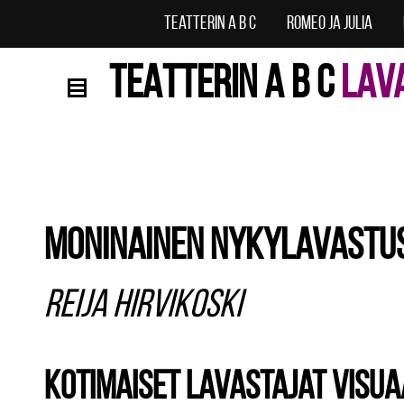
Teatterin A B C
Romeo ja Julia
TEATTERIN A B C
LAV
Moninainen nykylavastu
Reija Hirvikoski
Kotimaiset lavastajat visua