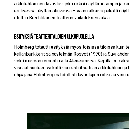
arkkitehtoninen lavastus, joka rikkoi näyttämörampin ja kan
erillisessä näyttämökuvassa – vaan ratkaisu pakotti näyttel
elettiin Brechtiläisen teatterin vaikutuksen aikaa.
Esityksiä teatteritalojen ulkopuolella
Holmberg toteutti esityksiä myös toisissa tiloissa kuin t
kellaribunkkerissa näytelmän Rosvot (1970) ja Suvilahd
sekä museon remontin alla Ateneumissa, Kepillä on kaksi
visuaalisuuteen vaikutti suuresti itse tilan arkkitehtuuri
ohjaajana Holmberg mahdollisti lavastajien rohkeaa visuaal