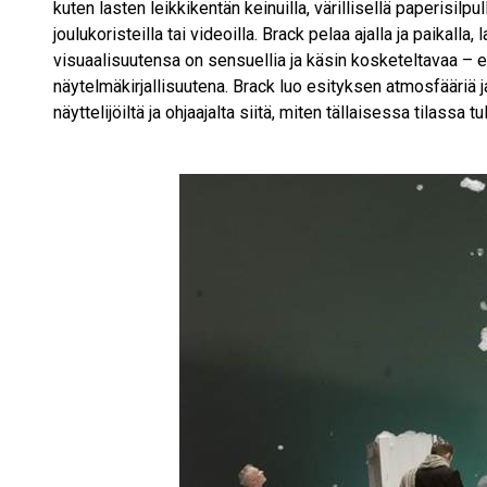
kuten lasten leikkikentän keinuilla, värillisellä paperisilpu
joulukoristeilla tai videoilla. Brack pelaa ajalla ja paikall
visuaalisuutensa on sensuellia ja käsin kosketeltavaa – e
näytelmäkirjallisuutena. Brack luo esityksen atmosfääriä 
näyttelijöiltä ja ohjaajalta siitä, miten tällaisessa tilassa t