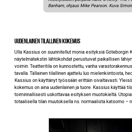
Banham, ohjaus Mike Pearson. Kuva Simon
Uudenlainen tilallinen kokemus
Ulla Kassius on suunnitellut monia esityksiä Göteborgin Ka
näytelmätekstin lähtökohdat perustuivat paikallisen lähi
voimin. Teatteritila on kunnostettu, vanha varastorakenn
tavalla. Tällainen tilallinen ajattelu luo mielenkiintoista, he
Kassius on käyttänyt työssään erittäin oivaltavasti. Yleisö e
kokemus on aina uudenlainen ja tuore. Kassius käyttää tila
toiminnallisesti uskottavaa esityksen muotokieltä. Utopi
totaalisella tilan muutoksella ns. normaalista katsomo