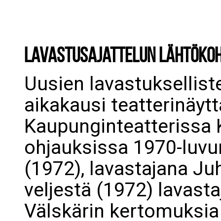
Lavastusajattelun lähtöko
Uusien lavastuksellist
aikakausi teatterinäyt
Kaupunginteatterissa 
ohjauksissa 1970-luvu
(1972), lavastajana Ju
veljestä (1972) lavast
Välskärin kertomuksia